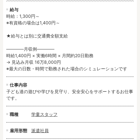
残業3時間以内
駅徒歩5分以内
給与
13時までのお仕事
15時までのお仕事
時給：1,300円～
※有資格の場合は1,400円～

13時以降スタート
16時以降スタート
実働5時間以内
週3日以内
★給与とは別に交通費全額支給

土日祝のお仕事
夜勤のお仕事
――――月収例――――

時給1600円～
書類対応なし
時給1,400円 × 実働6時間 × 月間約20日勤務

社会保険完備
住宅手当・借上社宅
→ 見込み月収 16万8,000円

資格不問
初心者歓迎
※最大の日数・時間で勤務された場合のシミュレーションです
男性保育士
当社スタッフ活躍中
仕事内容
オープニング求人
マイカー通勤OK
子ども達の遊びや学びを見守り、安全安心をサポートするお仕事
小規模保育園
社会福祉法人
です。
株式会社
単発保育士として働
く！
職種
学童スタッフ
月収見込み
雇用形態
派遣社員
〜