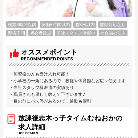
調理補助
看護師
保育事務
その他
残業3時間以内
実働5時間以内
週3日以内
書類対応なし
施設形態
資格不問
初心者歓迎
当社スタッフ活躍中
社会福祉法人
公立保育園
私立認可保育園
認定こども園
幼稚園
オススメポイント
小規模認可保育園
認可外保育園
RECOMMENDED POINTS
病院内保育所
事業所内保育所
・無資格の方も受け入れ可能！

学童保育施設
児童館
・小学校の一角にあるので、校庭や体育館など広々使えます

子育て支援センター
児童発達支援事業所
・当社スタッフ様派遣の実績あり！

放課後等デイサービ
テンダーの運営施設
・職員さんも優しく教えて下さいます♪

ス
・目の前にバス停があるので、通勤も便利
その他施設
放課後志木っ子タイムむねおかの
求人詳細
特徴
JOB DETAILS
時間固定
土日祝休み