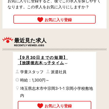
お気に入りに登録すると、後でこの求人を探しやすく
なります。この求人をお気に入りにしますか？
最近見た求人
RECENTLY VIEWED JOBS
【9月30日までの短期】
【放課後志木っ子タイムむ
ねおか/志木駅】無資格OK /
学童スタッフ
派遣社員
小学校の学童クラブで、夏
休みの小学生たちをサポー
時給：1,300円～
ト
埼玉県志木市中宗岡3-1-1 宗岡小学校敷地
内