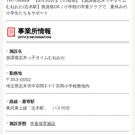
THT-36489 【9月30日までの短期】【放課後志木っ子タイム
むねおか/志木駅】無資格OK / 小学校の学童クラブで、夏休みの
小学生たちをサポート
事業所情報
OFFICE INFORMATION
施設名
放課後志木っ子タイムむねおか
勤務地
〒353-0002
埼玉県志木市中宗岡3-1-1 宗岡小学校敷地内
路線・最寄駅
東武東上線「志木駅」　バス10分
施設形態
学童保育施設