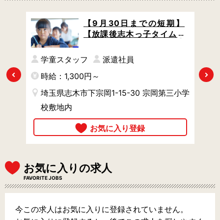
期】
【9月30日までの短期】
ムむ
【放課後志木っ子タイムむ
 小
ねさん/朝霞台駅】無資格OK
夏休
/ 小学校の学童クラブで、夏
学童スタッフ
派遣社員
ト
休みの小学生たちをサポー
Previous
Next
時給：1,300円～
時
ト
小学
埼玉県志木市下宗岡1-15-30 宗岡第三小学
校敷地内
お気に入りの求人
FAVORITE JOBS
今この求人はお気に入りに登録されていません。