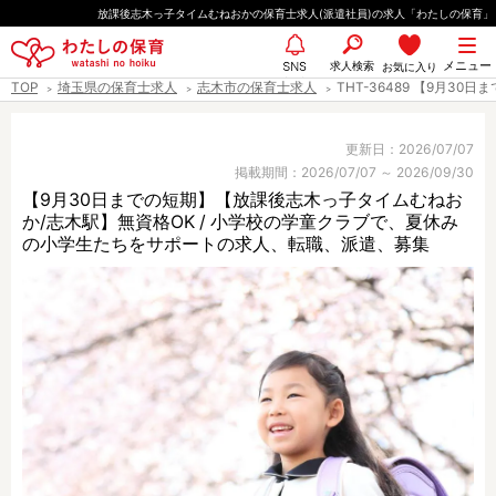
ペ
放課後志木っ子タイムむねおかの保育士求人(派遣社員)の求人「わたしの保育」
ー
都道府県
メニュー
ジ
求人検索
お気に入り
SNS
TOP
埼玉県の保育士求人
志木市の保育士求人
THT-36489 【9月
の
先
エリア情報
頭
更新日：2026/07/07
掲載期間：2026/07/07 ～ 2026/09/30
で
【9月30日までの短期】【放課後志木っ子タイムむねお
す
か/志木駅】無資格OK / 小学校の学童クラブで、夏休み
雇用形態
の小学生たちをサポートの求人、転職、派遣、募集
職種
保育士
保育教諭
保育補助
幼稚園教諭
放課後児童支援員
学童スタッフ
栄養士
調理師