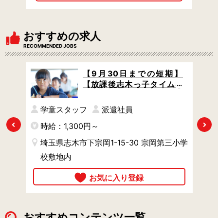
おすすめの求人
RECOMMENDED JOBS
期】
【9月30日までの短期】
ムむ
【放課後志木っ子タイムむ
 小
ねさん/朝霞台駅】無資格OK
夏休
/ 小学校の学童クラブで、夏
学童スタッフ
派遣社員
ト
休みの小学生たちをサポー
Previous
Next
時給：1,300円～
時
ト
小学
埼玉県志木市下宗岡1-15-30 宗岡第三小学
校敷地内
おすすめコンテンツ一覧