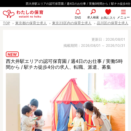
ペ
西大井駅エリアの認可保育園 / 週4日のお仕事 / 実働5時間から / 駅チカ徒歩4分
ー
都道府県
メニュー
ジ
求人検索
お気に入り
SNS
TOP
東京都の保育士求人
東京23区内の保育士求人
品川区の保育士求人
の
先
エリア情報
頭
更新日：2026/08/01
掲載期間：2026/08/01 ～ 2026/10/31
で
す
NEW
西大井駅エリアの認可保育園 / 週4日のお仕事 / 実働5時
雇用形態
間から / 駅チカ徒歩4分の求人、転職、派遣、募集
職種
保育士
保育教諭
保育補助
幼稚園教諭
放課後児童支援員
学童スタッフ
栄養士
調理師