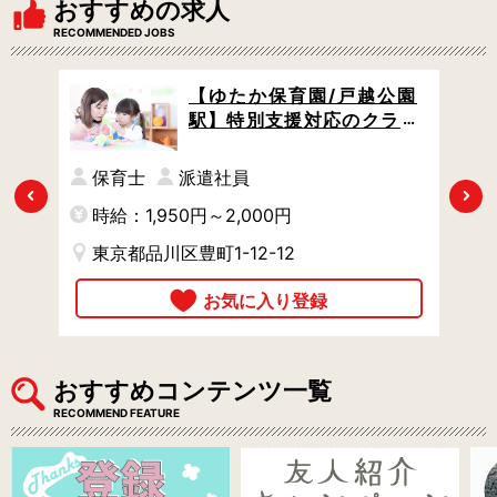
おすすめの求人
RECOMMENDED JOBS
 /
【ゆたか保育園/戸越公園
円も
駅】特別支援対応のクラス
 /
担任 / 月29万円以上 / 万全
ら、
のサポート体制でスキルア
円
保育士
派遣社員
ップできる環境 / やりがい充
Previous
Next
時給：1,950円～2,000円
時
実
東京都品川区豊町1-12-12
おすすめコンテンツ一覧
RECOMMEND FEATURE