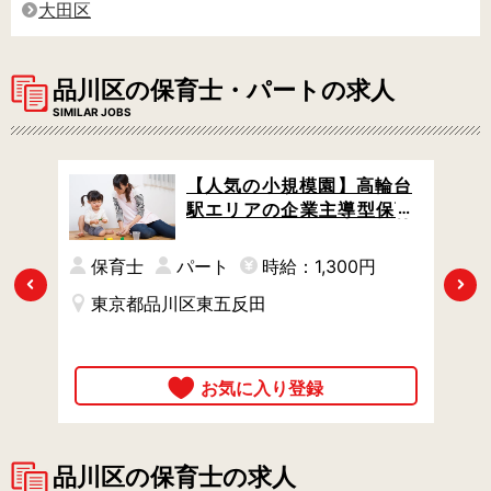
大田区
品川区の保育士・パートの求人
SIMILAR JOBS
アの
【人気の小規模園】高輪台
仕事
駅エリアの企業主導型保育
カ徒
所 / 早番パート / 全員で全員
を保育する、風通しのよい
保育士
パート
時給：1,300円
職場 / 駅チカ徒歩5分
Previous
Next
東京都品川区東五反田
品川区の保育士の求人