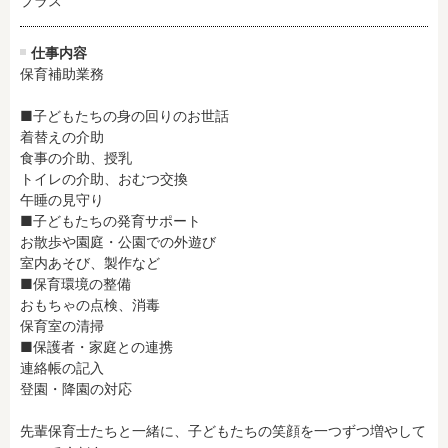
プラス
残業3時間以内
駅徒歩5分以内
13時までのお仕事
15時までのお仕事
仕事内容
保育補助業務

13時以降スタート
16時以降スタート
実働5時間以内
週3日以内
■子どもたちの身の回りのお世話

土日祝のお仕事
夜勤のお仕事
着替えの介助

食事の介助、授乳

時給1600円～
書類対応なし
トイレの介助、おむつ交換

社会保険完備
住宅手当・借上社宅
午睡の見守り

資格不問
初心者歓迎
■子どもたちの発育サポート

お散歩や園庭・公園での外遊び

男性保育士
当社スタッフ活躍中
室内あそび、製作など

オープニング求人
マイカー通勤OK
■保育環境の整備

おもちゃの点検、消毒

小規模保育園
社会福祉法人
保育室の清掃

株式会社
単発保育士として働
■保護者・家庭との連携

く！
連絡帳の記入

登園・降園の対応

月収見込み
先輩保育士たちと一緒に、子どもたちの笑顔を一つずつ増やして
〜