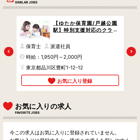
SIMILAR JOBS
井町
【ゆたか保育園/戸越公園
 /
駅】特別支援対応のクラス
雑務
担任 / 月29万円以上 / 万全
正面
のサポート体制でスキルア
保育士
派遣社員
る万
ップできる環境 / やりがい充
Previous
Next
時給：1,950円～2,000円
時
実
東京都品川区豊町1-12-12
お気に入りの求人
FAVORITE JOBS
今この求人はお気に入りに登録されていません。