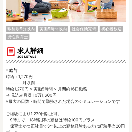
調理補助
看護師
保育事務
その他
駅徒歩5分以内
実働5時間以内
社会保険完備
初心者歓迎
施設形態
男性保育士
公立保育園
私立認可保育園
認定こども園
幼稚園
求人詳細
小規模認可保育園
認可外保育園
JOB DETAILS
病院内保育所
事業所内保育所
給与
学童保育施設
児童館
時給：1,270円
子育て支援センター
児童発達支援事業所
――――月収例――――

時給1,270円 × 実働5時間 × 月間約16日勤務

放課後等デイサービ
テンダーの運営施設
ス
→ 見込み月収 10万1,600円

※最大の日数・時間で勤務された場合のシミュレーションです

その他施設
ご経験により1,270円以上可。

・9時まで、18時以降の勤務は時給100円プラス

特徴
・保育士かつ正社員で3年以上の勤務経験ある方は経験手当20円
時間固定
土日祝休み