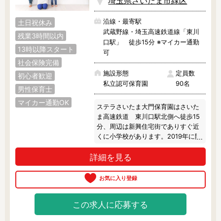
埼玉県さいたま市緑区
詳細な就業条件は応相談になりま
さいたま市で絞り込む
す！

沿線・最寄駅
土日祝休み
求人よりも「もう少し短く・長く勤
さいたま市
西区
北区
武蔵野線・埼玉高速鉄道線「東川
務したい……」という方。

残業3時間以内
口駅」 徒歩15分 ※マイカー通勤
また、子育て中・介護中・ブランク
13時以降スタート
大宮区
見沼区
中央区
等で働き方にお迷いがある方。

可
社会保険完備
私がベストなご提案をいたしますの
桜区
浦和区
南区
で、ぜひ遠慮なくご相談ください
施設形態
定員数
初心者歓迎
ね！
私立認可保育園
90名
男性保育士
緑区
岩槻区
マイカー通勤OK
ステラさいたま大門保育園はさいた
ま高速鉄道　東川口駅北側へ徒歩15
その他の地域で絞り込む
分、周辺は新興住宅街でありすぐ近
くに小学校があります。2019年に開
上尾市
朝霞市
入間市
園し定員90名の認可保育園になりま
詳細を見る
す。

桶川市
春日部市
加須市
【ここがポイント】

川口市
川越市
北本市
◎社会福祉に精通している法人

児童・高齢者・心身に障害をお持ち
この求人に応募する
行田市
久喜市
熊谷市
の方々がよい生活を送るため、保育
園だけでも10園以上、デイサービス