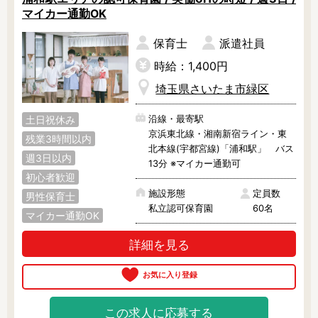
マイカー通勤OK
保育士
派遣社員
時給：1,400円
埼玉県さいたま市緑区
沿線・最寄駅
土日祝休み
京浜東北線・湘南新宿ライン・東
残業3時間以内
北本線(宇都宮線)「浦和駅」 バス
週3日以内
13分 ※マイカー通勤可
初心者歓迎
施設形態
定員数
男性保育士
私立認可保育園
60名
マイカー通勤OK
詳細を見る
この求人に応募する