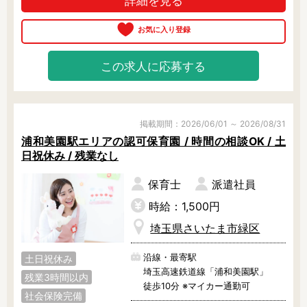
詳細を見る
この求人に応募する
掲載期間：2026/06/01 ～ 2026/08/31
浦和美園駅エリアの認可保育園 / 時間の相談OK / 土
日祝休み / 残業なし
保育士
派遣社員
時給：1,500円
埼玉県さいたま市緑区
沿線・最寄駅
土日祝休み
埼玉高速鉄道線「浦和美園駅」
残業3時間以内
徒歩10分 ※マイカー通勤可
社会保険完備