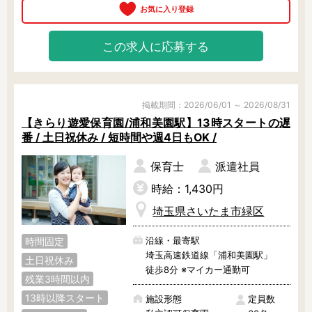
ごとなどの各コーナーが配置されて
います。

また、幼児クラスは異年齢児交流が
この求人に応募する
盛んです。

◎ アクセスについて

車通勤も可能で、隣接地に駐車場が
あります。仕事帰りのお買い物も便
掲載期間：2026/06/01 ～ 2026/08/31
利な立地です。

【きらり遊愛保育園/浦和美園駅】13時スタートの遅
番 / 土日祝休み / 短時間や週4日もOK /
ブランクのある方、子育て中の方、
正規職勤務を検討されている方な
保育士
派遣社員
ど、働き方は多様に相談できます。

お気軽に問い合わせください！
時給：1,430円
埼玉県さいたま市緑区
沿線・最寄駅
時間固定
埼玉高速鉄道線「浦和美園駅」
土日祝休み
徒歩8分 ※マイカー通勤可
残業3時間以内
13時以降スタート
施設形態
定員数