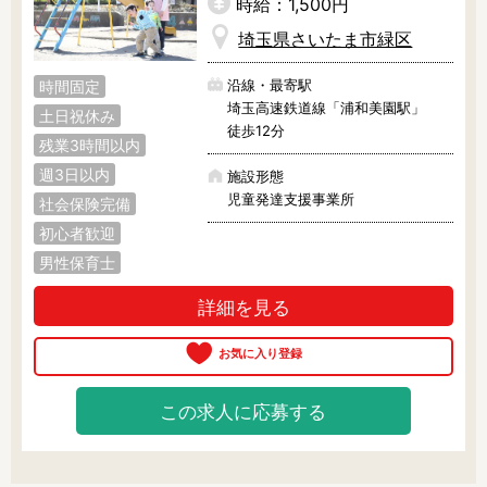
お気軽に問い合わせください！
時給：1,500円
埼玉県さいたま市緑区
沿線・最寄駅
時間固定
埼玉高速鉄道線「浦和美園駅」
土日祝休み
徒歩12分
残業3時間以内
週3日以内
施設形態
児童発達支援事業所
社会保険完備
初心者歓迎
男性保育士
詳細を見る
この求人に応募する