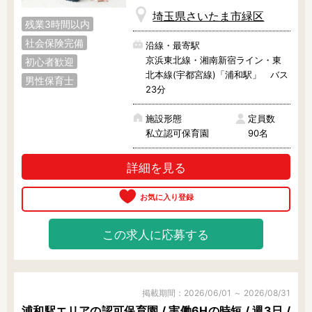
埼玉県さいたま市緑区
残業3時間以内
社会保険完備
沿線・最寄駅
京浜東北線・湘南新宿ライン・東
初心者歓迎
北本線(宇都宮線)「浦和駅」 バス
男性保育士
23分
施設形態
定員数
私立認可保育園
90名
詳細を見る
この求人に応募する
掲載期間：2026/06/01 ～ 2026/08/31
浦和駅エリアの認可保育園 / 実働6Hの時短 / 週3日 /