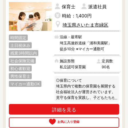
勤の方にもオススメです！

保育士
派遣社員
◎シフト・働き方は応相談

時給：1,400円
詳細な就業条件は応相談になりま
埼玉県さいたま市緑区
す！

求人よりも「もう少し短く・長く勤
沿線・最寄駅
時間固定
務したい……」という方。

埼玉高速鉄道線「浦和美園駅」
また、子育て中・介護中・ブランク
土日祝休み
等で働き方にお迷いがある方。

徒歩10分 ※マイカー通勤可
残業3時間以内
私がベストなご提案をいたしますの
で、ぜひ遠慮なくご相談ください
社会保険完備
施設形態
定員数
ね！
私立認可保育園
90名
初心者歓迎
男性保育士
◎保育について

マイカー通勤OK
埼玉県内で複数の保育園を展開する
社会福祉法人が運営されています。

見守る保育を実践し、子どもたちが
自分たちの好きなやりたいことを選
詳細を見る
択し、保育者が安全を確保しつつ見
守っています。

訪問するときはいつも賑やかで、子
どもたちが元気いっぱい遊ぶ声であ