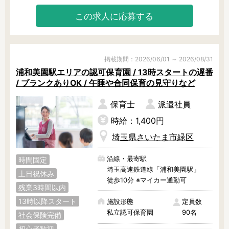
ふれています♪

この求人に応募する
◎園の雰囲気

園舎だけでなく遊具や道具にも木が
多く使われ、広々とした幼児用・乳
児用と2つの園庭があります。

掲載期間：2026/06/01 ～ 2026/08/31
キレイながらもどこか懐かしく、昔
浦和美園駅エリアの認可保育園 / 13時スタートの遅番
ながらの温かみある雰囲気です。

/ ブランクありOK / 午睡や合同保育の見守りなど
浦和美園駅から平坦な道を徒歩でも
行けますし、駐車場もあるため車通
保育士
派遣社員
勤の方にもオススメです！

時給：1,400円
◎シフト・働き方は応相談

埼玉県さいたま市緑区
詳細な就業条件は応相談になりま
す！

沿線・最寄駅
時間固定
求人よりも「もう少し短く・長く勤
埼玉高速鉄道線「浦和美園駅」
務したい……」という方。

土日祝休み
徒歩10分 ※マイカー通勤可
また、子育て中・介護中・ブランク
残業3時間以内
等で働き方にお迷いがある方。

13時以降スタート
私がベストなご提案をいたしますの
施設形態
定員数
で、ぜひ遠慮なくご相談ください
私立認可保育園
90名
社会保険完備
ね！
初心者歓迎