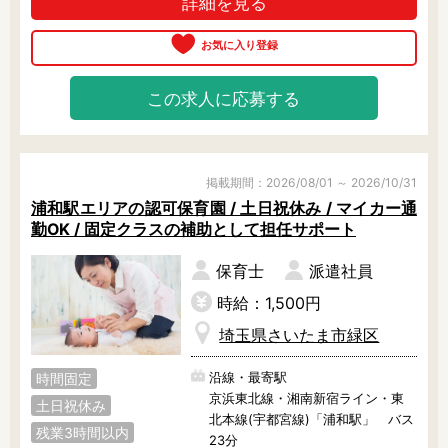
詳細を見る
この求人に応募する
掲載期間：2026/08/01 ～ 2026/10/31
浦和駅エリアの認可保育園 / 土日祝休み / マイカー通
勤OK / 固定クラスの補助として担任サポート
保育士
派遣社員
時給：1,500円
埼玉県さいたま市緑区
沿線・最寄駅
時間固定
京浜東北線・湘南新宿ライン・東
土日祝休み
北本線(宇都宮線)「浦和駅」 バス
残業3時間以内
23分