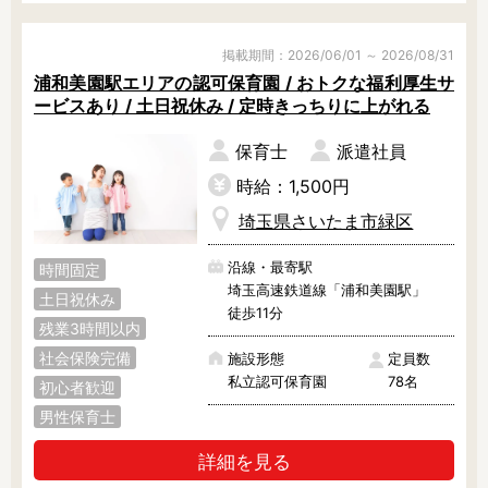
等の高齢者向け福祉施設30施設以上
鴻巣市
越谷市
坂戸市
の運営をされるなどより総合的な福
祉の視点から援助・支援している社
掲載期間：2026/06/01 ～ 2026/08/31
幸手市
狭山市
志木市
会福祉法人が運営元です。

浦和美園駅エリアの認可保育園 / おトクな福利厚生サ
白岡市
草加市
秩父市
ービスあり / 土日祝休み / 定時きっちりに上がれる
◎保育目標や理念

鶴ヶ島市
所沢市
戸田市
保育士
派遣社員
『丈夫な身体、元気な子』『明るく
やさしく、素直な子』『みんなと仲
時給：1,500円
新座市
蓮田市
羽生市
良く、遊べる子』をかかげられてい
埼玉県さいたま市緑区
ます。

飯能市
東松山市
日高市
子供たちの主体性をとても大事にさ
沿線・最寄駅
時間固定
れており、思いやりの心や感性を育
深谷市
富士見市
ふじみ野市
埼玉高速鉄道線「浦和美園駅」
てるとともに生きる力を身につけて
土日祝休み
徒歩11分
いけるように子供たちの成長をサポ
残業3時間以内
本庄市
三郷市
八潮市
ートしていらっしゃいます

社会保険完備
施設形態
定員数
吉川市
和光市
蕨市
私立認可保育園
78名
初心者歓迎
★無料駐車場★を完備しているの
男性保育士
入間郡
大里郡
北足立郡
で、毎月の駐車場代がかからずおト
クです。

詳細を見る
慣れるまでは先輩保育士がしっかり
北葛飾郡
児玉郡
秩父郡