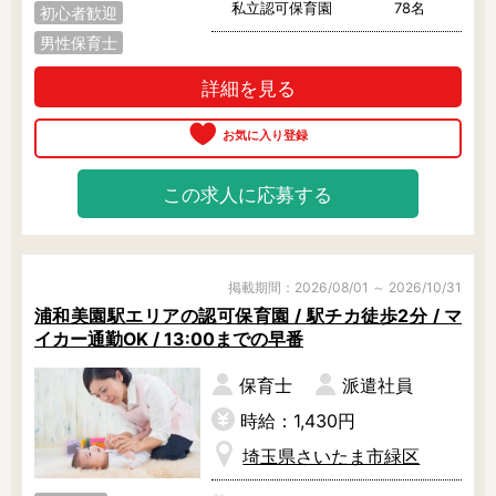
私立認可保育園
78名
初心者歓迎
男性保育士
詳細を見る
この求人に応募する
掲載期間：2026/08/01 ～ 2026/10/31
浦和美園駅エリアの認可保育園 / 駅チカ徒歩2分 / マ
イカー通勤OK / 13:00までの早番
保育士
派遣社員
時給：1,430円
埼玉県さいたま市緑区