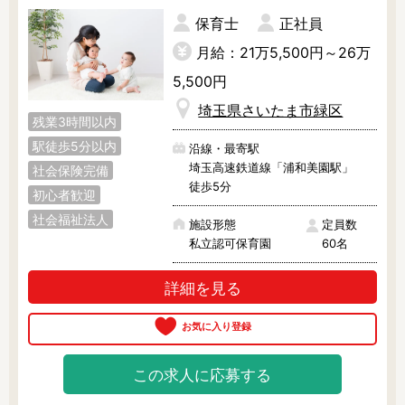
◎ さまざまな自然体験

保育士
正社員
保育園の隣には森があり、子どもた
ちは虫取りや木登りなどを体験でき
月給：21万5,500円～26万
ます。

5,500円
また、食育にも力を入れており、保
育園の畑にジャガイモやプチトマト
埼玉県さいたま市緑区
などの野菜を栽培し、収穫までをお
残業3時間以内
こなっています。

駅徒歩5分以内
沿線・最寄駅
自然とのかかわりを重視したい保育
埼玉高速鉄道線「浦和美園駅」
社会保険完備
士さんにピッタリです！

徒歩5分
初心者歓迎
◎ おいしい給食

社会福祉法人
施設形態
定員数
管理栄養士、栄養士、調理師さんが
私立認可保育園
60名
おいしい給食を万全な体制で提供！

休憩の際は派遣保育士さんも給食を
召し上がっていただけます。

詳細を見る
１食250円と、他の園に比べリーズ
ナブルな価格です。

◎ 幼児クラスは異年齢保育を導入

年齢の垣根を超えて交流をすること
この求人に応募する
を大切にしています。
