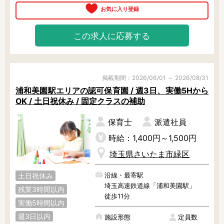
サポート！未経験の方でも安心して
働けます。

比企郡
南埼玉郡
ブランクのある方や子育て中の方、
正社員での勤務を検討されている方
この求人に応募する
など、多様な働き方が相談できま
す。

お気軽にご相談ください。
掲載期間：2026/06/01 ～ 2026/08/31
浦和美園駅エリアの認可保育園 / 週3日、実働5Hから
OK / 土日祝休み / 固定クラスの補助
保育士
派遣社員
時給：1,400円～1,500円
埼玉県さいたま市緑区
沿線・最寄駅
土日祝休み
埼玉高速鉄道線「浦和美園駅」
残業3時間以内
徒歩11分
実働5時間以内
週3日以内
施設形態
定員数