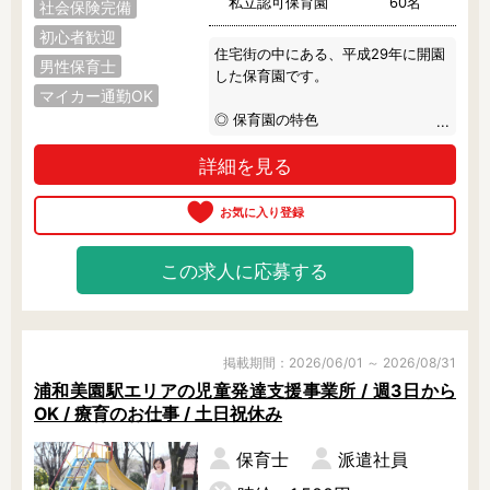
私立認可保育園
60名
社会保険完備
初心者歓迎
住宅街の中にある、平成29年に開園
男性保育士
した保育園です。

マイカー通勤OK
◎ 保育園の特色

見守る保育を実践されています。

詳細を見る
子どもたちが主体的に遊びを選択で
きるよう、保育室には絵本やおまま
ごとなどの各コーナーが配置されて
います。

また、幼児クラスは異年齢児交流が
この求人に応募する
盛んです。

◎ アクセスについて

車通勤も可能で、隣接地に駐車場が
あります。仕事帰りのお買い物も便
掲載期間：2026/06/01 ～ 2026/08/31
利な立地です。

浦和美園駅エリアの児童発達支援事業所 / 週3日から
OK / 療育のお仕事 / 土日祝休み
ブランクのある方、子育て中の方、
正規職勤務を検討されている方な
保育士
派遣社員
ど、働き方は多様に相談できます。
