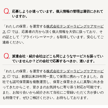
応募しようか迷っています。個人情報の管理は適切にされて
いますか。
「わたしの保育」を運営する
株式会社テンダーラビングケアサービ
ス
では、応募者の方から頂く個人情報を大切に扱っており、そ
の証として「プライバシーマーク」を取得しています。安心してご
連絡ください。
派遣会社・紹介会社はどこも同じようなサービスを謳ってい
ていませんか？どの会社で応募するべきか、迷います。
「わたしの保育」を運営する
株式会社テンダーラビングケアサービ
ス
では、創業以来29年間一貫して保育に携わってきました。自
社でも認可保育園を複数運営し、保育と保育士さんに真摯に向き合
ってきたからこそ、皆さまのお気持ちに寄り添う対応が可能です。
また、お知り合いから紹介されて当社にご登録いただく方が多いの
も特徴です。ぜひご検討ください。お待ちしております。
03-6267-1764
Webで相談する
受付時間 9:00 ～ 24:00