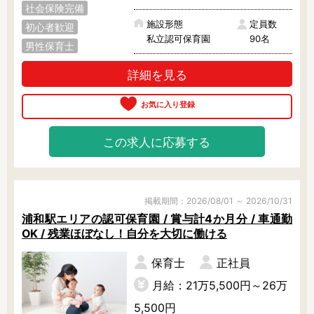
社会保険完備
施設形態
定員数
初心者歓迎
私立認可保育園
90名
男性保育士
詳細を見る
この求人に応募する
掲載期間：2026/08/01 ～ 2026/10/31
浦和駅エリアの認可保育園 / 賞与計4か月分 / 車通勤
OK / 残業ほぼなし！自分を大切に働ける
保育士
正社員
月給：21万5,500円～26万
5,500円