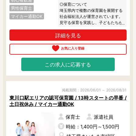
◎保育について

男性保育士
埼玉県内で複数の保育園を展開する
マイカー通勤OK
社会福祉法人が運営されています。

見守る保育を実践し、子どもたちが
自分たちの好きなやりたいことを選
詳細を見る
択し、保育者が安全を確保しつつ見
守っています。

訪問するときはいつも賑やかで、子
どもたちが元気いっぱい遊ぶ声であ
ふれています♪

この求人に応募する
◎園の雰囲気

園舎だけでなく遊具や道具にも木が
多く使われ、広々とした幼児用・乳
児用と2つの園庭があります。

掲載期間：2026/06/01 ～ 2026/08/31
キレイながらもどこか懐かしく、昔
東川口駅エリアの認可保育園 / 13時スタートの早番 /
ながらの温かみある雰囲気です。

土日祝休み / マイカー通勤OK
浦和美園駅から平坦な道を徒歩でも
行けますし、駐車場もあるため車通
保育士
派遣社員
勤の方にもオススメです！

時給：1,400円～1,500円
◎シフト・働き方は応相談
