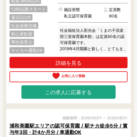
残業3時間以内
13時以降スタート
施設形態
定員数
私立認可保育園
90名
フリーワード検索
週3日以内
社会保険完備
社会福祉法人彩光会「くまの子倶楽
初心者歓迎
部三室保育園本館」は定員90名の認
男性保育士
可保育園です。

2019年4月開園と新しく、とてもき
マイカー通勤OK
れいです。

詳細を見る
◎ 英語は身近な言葉

2名の外国人講師が常勤で在籍して
います。

外国人講師は、保育時間中つね子ど
もたちに英語で接します。

この求人に応募する
活動ではカードを用いた英語あそび
や英語の歌を通して英語に親しみを
感じられるようにしています。

会話力や正しい発音はもちろん、自
掲載期間：2026/06/01 ～ 2026/08/31
然とネイティブな感覚が身につきま
浦和美園駅エリアの認可保育園 / 駅チカ徒歩5分 / 賞
す。

与年3回・計4か月分 / 車通勤OK