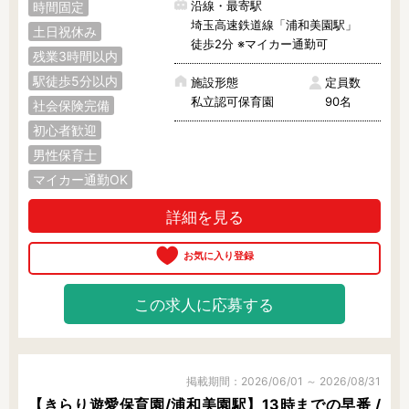
沿線・最寄駅
時間固定
埼玉高速鉄道線「浦和美園駅」
土日祝休み
徒歩2分 ※マイカー通勤可
残業3時間以内
駅徒歩5分以内
施設形態
定員数
私立認可保育園
90名
社会保険完備
初心者歓迎
男性保育士
マイカー通勤OK
詳細を見る
この求人に応募する
掲載期間：2026/06/01 ～ 2026/08/31
【きらり遊愛保育園/浦和美園駅】13時までの早番 /