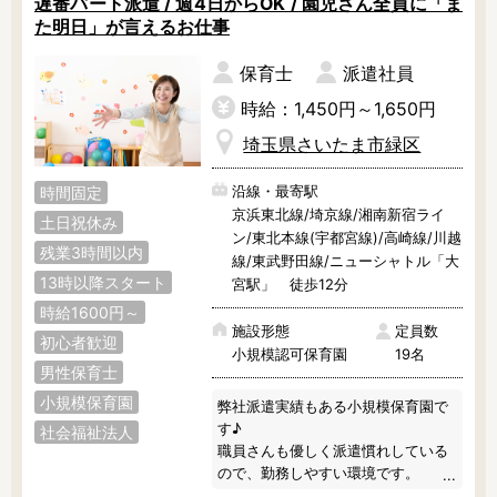
遅番パート派遣 / 週4日からOK / 園児さん全員に「ま
調理補助
看護師
た明日」が言えるお仕事
保育事務
その他
保育士
派遣社員
時給：1,450円～1,650円
施設形態
公立保育園
私立認可保育園
埼玉県さいたま市緑区
認定こども園
幼稚園
沿線・最寄駅
時間固定
小規模認可保育園
認可外保育園
京浜東北線/埼京線/湘南新宿ライ
土日祝休み
病院内保育所
ン/東北本線(宇都宮線)/高崎線/川越
事業所内保育所
残業3時間以内
線/東武野田線/ニューシャトル「大
学童保育施設
児童館
13時以降スタート
宮駅」 徒歩12分
子育て支援センター
児童発達支援事業所
時給1600円～
施設形態
定員数
放課後等デイサービ
テンダーの運営施設
初心者歓迎
小規模認可保育園
19名
ス
男性保育士
その他施設
小規模保育園
弊社派遣実績もある小規模保育園で
す♪

社会福祉法人
職員さんも優しく派遣慣れしている
特徴
ので、勤務しやすい環境です。

時間固定
土日祝休み
勤務条件は相談できますので、お気