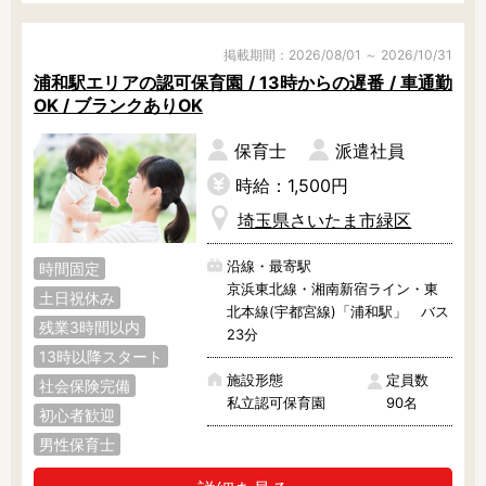
異年齢の子どもと関わり合うこと
で、社会性や協調性、思いやりの気
持ちをはぐくみます。

掲載期間：2026/08/01 ～ 2026/10/31
浦和駅エリアの認可保育園 / 13時からの遅番 / 車通勤
まずは見学からでも大歓迎！ぜひ、
OK / ブランクありOK
お気軽にご相談くださいね。
保育士
派遣社員
時給：1,500円
埼玉県さいたま市緑区
沿線・最寄駅
時間固定
京浜東北線・湘南新宿ライン・東
土日祝休み
北本線(宇都宮線)「浦和駅」 バス
残業3時間以内
23分
13時以降スタート
施設形態
定員数
社会保険完備
私立認可保育園
90名
初心者歓迎
男性保育士