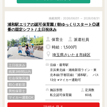
掲載期間：2026/06/01 ～ 2026/08/31
浦和駅エリアの認可保育園 / 朝ゆっくりスタート◎遅
番の固定シフト / 土日祝休み
保育士
派遣社員
時給：1,500円
埼玉県さいたま市緑区
沿線・最寄駅
土日祝休み
京浜東北線・湘南新宿ライン・東
残業3時間以内
北本線(宇都宮線)「浦和駅」 バス
社会保険完備
13分 ※マイカー通勤可
初心者歓迎
施設形態
定員数
男性保育士
私立認可保育園
60名
マイカー通勤OK