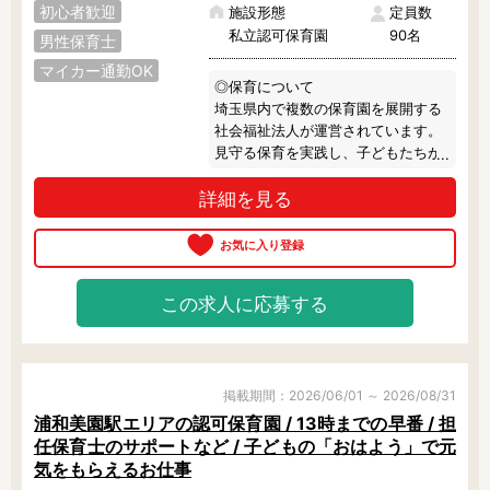
初心者歓迎
施設形態
定員数
私立認可保育園
90名
男性保育士
マイカー通勤OK
◎保育について

埼玉県内で複数の保育園を展開する
社会福祉法人が運営されています。

見守る保育を実践し、子どもたちが
自分たちの好きなやりたいことを選
詳細を見る
択し、保育者が安全を確保しつつ見
守っています。

訪問するときはいつも賑やかで、子
どもたちが元気いっぱい遊ぶ声であ
ふれています♪

この求人に応募する
◎園の雰囲気

園舎だけでなく遊具や道具にも木が
多く使われ、広々とした幼児用・乳
児用と2つの園庭があります。

掲載期間：2026/06/01 ～ 2026/08/31
キレイながらもどこか懐かしく、昔
浦和美園駅エリアの認可保育園 / 13時までの早番 / 担
ながらの温かみある雰囲気です。

任保育士のサポートなど / 子どもの「おはよう」で元
浦和美園駅から平坦な道を徒歩でも
気をもらえるお仕事
行けますし、駐車場もあるため車通