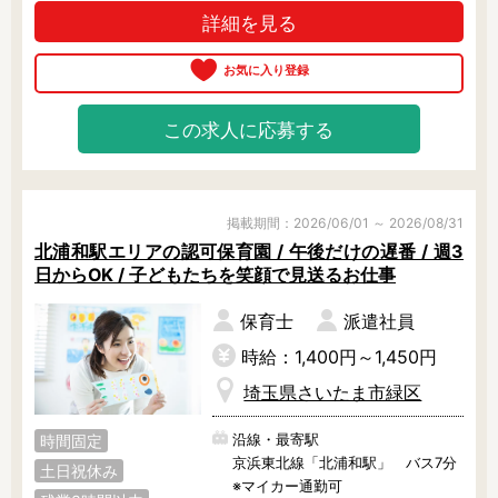
残業3時間以内
駅徒歩5分以内
詳細を見る
軽にご相談ください。
13時までのお仕事
15時までのお仕事
13時以降スタート
16時以降スタート
実働5時間以内
週3日以内
この求人に応募する
土日祝のお仕事
夜勤のお仕事
時給1600円～
書類対応なし
社会保険完備
住宅手当・借上社宅
掲載期間：2026/06/01 ～ 2026/08/31
資格不問
初心者歓迎
北浦和駅エリアの認可保育園 / 午後だけの遅番 / 週3
日からOK / 子どもたちを笑顔で見送るお仕事
男性保育士
当社スタッフ活躍中
オープニング求人
マイカー通勤OK
保育士
派遣社員
小規模保育園
社会福祉法人
時給：1,400円～1,450円
株式会社
単発保育士として働
埼玉県さいたま市緑区
く！
沿線・最寄駅
時間固定
月収見込み
京浜東北線「北浦和駅」 バス7分
土日祝休み
※マイカー通勤可
〜