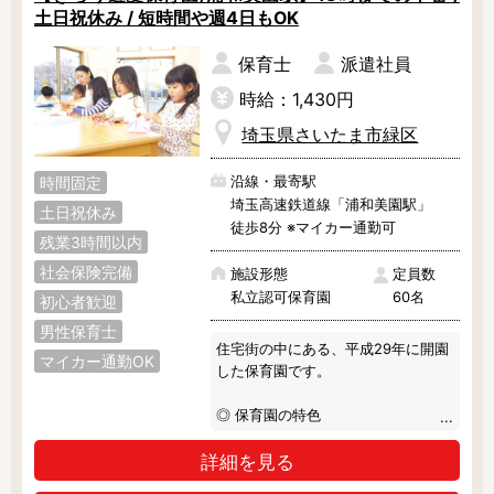
土日祝休み / 短時間や週4日もOK
保育士
派遣社員
時給：1,430円
埼玉県さいたま市緑区
沿線・最寄駅
時間固定
埼玉高速鉄道線「浦和美園駅」
土日祝休み
徒歩8分 ※マイカー通勤可
残業3時間以内
社会保険完備
施設形態
定員数
私立認可保育園
60名
初心者歓迎
男性保育士
住宅街の中にある、平成29年に開園
マイカー通勤OK
した保育園です。

◎ 保育園の特色

見守る保育を実践されています。

詳細を見る
子どもたちが主体的に遊びを選択で
きるよう、保育室には絵本やおまま