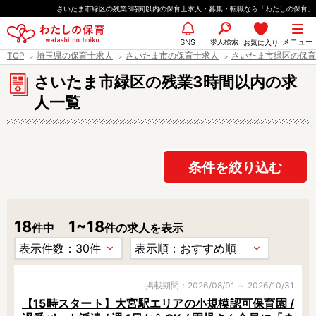
ペ
さいたま市緑区の残業3時間以内の保育士求人・募集・転職なら「わたしの保育」
ー
都道府県
メニュー
ジ
求人検索
お気に入り
SNS
TOP
埼玉県の保育士求人
さいたま市の保育士求人
さいたま市緑区の保育
の
先
さいたま市緑区の残業3時間以内の求
エリア情報
頭
人一覧
で
す
雇用形態
条件を絞り込む
18
1~18
職種
件中
件の求人を表示
保育士
保育教諭
保育補助
幼稚園教諭
放課後児童支援員
学童スタッフ
掲載期間：2026/08/01 ～ 2026/10/31
【15時スタート】大宮駅エリアの小規模認可保育園 /
栄養士
調理師