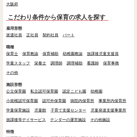
大阪府
こだわり条件から保育の求人を探す
雇用形態
派遣社員
正社員
契約社員
パート
職種
保育士
保育教諭
保育補助
幼稚園教諭
放課後児童支援員
学童スタッフ
栄養士
調理師
調理補助
看護師
保育事務
その他
施設形態
公立保育園
私立認可保育園
認定こども園
幼稚園
小規模認可保育園
認可外保育園
病院内保育所
事業所内保育所
学童保育施設
児童館
子育て支援センター
児童発達支援事業所
放課後等デイサービス
テンダーの運営施設
その他施設
特徴