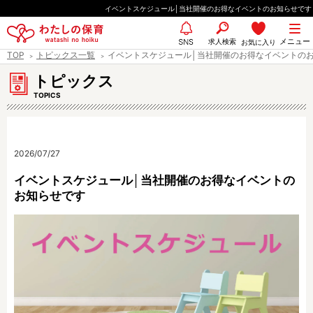
ペ
イベントスケジュール│当社開催のお得なイベントのお知らせです
ー
メニュー
ジ
求人検索
お気に入り
SNS
TOP
トピックス一覧
イベントスケジュール│当社開催のお得なイベントの
の
先
トピックス
頭
TOPICS
で
す
2026/07/27
イベントスケジュール│当社開催のお得なイベントの
お知らせです