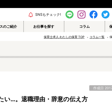
SNSもチェック!
スのご紹介
お仕事を探す
コラム
保育士求人 わたしの保育
TOP
コラム一覧
作成日 2017
たい…。退職理由・辞意の伝え方