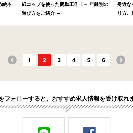
め絵本
紙コップを使った簡単工作！～ 年齢別の
身近な
遊び方をご紹介 ～
り方、
1
2
3
4
5
6
Sをフォローすると、おすすめ
求人情報を受け取れ