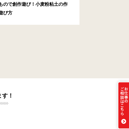
もので創作遊び！小麦粉粘土の作
遊び方
ます！