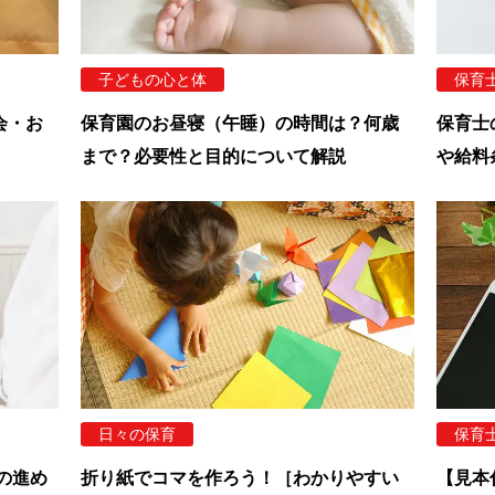
子どもの心と体
保育
会・お
保育園のお昼寝（午睡）の時間は？何歳
保育士
まで？必要性と目的について解説
や給料
日々の保育
保育
の進め
折り紙でコマを作ろう！［わかりやすい
【見本