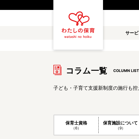
サービ
コラム一覧
COLUMN LIST
子ども・子育て支援新制度の施行も控
保育士資格
保育施設について
（6）
（9）